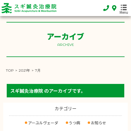
Menu
アーカイブ
HOME
ホーム
ARCHIVE
FEATURE
当院の特徴
TOP
>
2021年
>
7月
MENU
施術メニュー
スギ鍼灸治療院
のアーカイブです。
SHOP INFO
店舗案内
カテゴリー
INFORMATION
お知らせ
アーユルヴェーダ
うつ病
お知らせ
DIARY