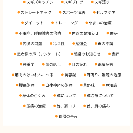
スギズキッチン
スギブログ
スギ語り
スギブログ
ストレートネック
スポーツ障害
セルフケア
ダイエット
トレーニング
めまいの治療
不眠症、睡眠障害の治療
休診のお知らせ
便秘
内臓の問題
冷え性
勉強会
声の不調
患者様の声（アンケート）
感謝のお知らせ
書評
栄養学
気の話し
目の疲れ
眼精疲労
筋肉のけいれん、つる
美容鍼
耳鳴り、難聴の治療
腰痛治療
自律神経の治療
草野球
豆知識
身体のむくみ
鍼について
鍼治療について
頭痛の治療
首、肩コリ
首、肩の痛み
骨盤の歪み