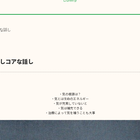
DIARY
な話し
しコアな話し
・気の根源は？
・気とは生命のエネルギー
・気が充実していないと
・気は補充できる
・治療によって気を補うことも大事