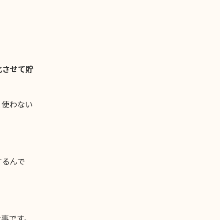
化させて貯
と使わない
するんで
大事です。