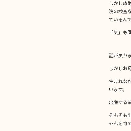
しかし放
院の検査
ているん
「気」も
話が戻り
しかしお
生まれな
います。
出産する
そもそも
ゃんを育