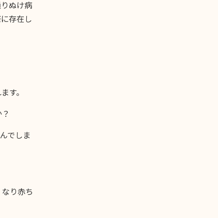
通りぬけ病
際に存在し
れます。
か？
んでしま
くなり赤ち