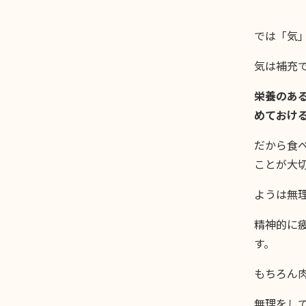
では「気
気は補充
栄養のあ
めておけ
だから食
ことが大
ようは無
精神的に
す。
もちろん
無理をし