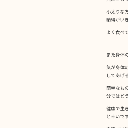
小太りな
納得がい
よく食べ
また身体
気が身体
してあげ
簡単なも
分ではど
健康で生
と幸いで