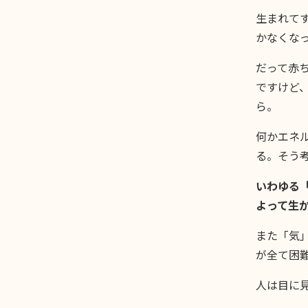
生まれて
かなくな
だって赤
ですけど
ら。
何かエネ
る。そう
いわゆる
よって生
また「気
が全て困
人は目に