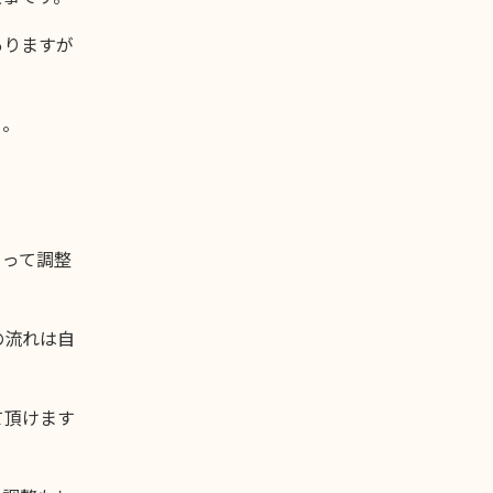
ありますが
ら。
。
よって調整
の流れは自
て頂けます