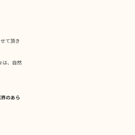
させて頂き
々は、自然
然界のあら