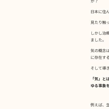
か？
日本に住
見たり触
しかし治
ました。
気の概念
に存在す
そして導
「気」と
ゆる事象
例えば、