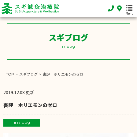
Menu
スギブログ
HOME
DIARY
ホーム
FEATURE
当院の特徴
TOP
>
スギブログ
>
書評 ホリエモンのゼロ
MENU
施術メニュー
2019.12.08 更新
書評 ホリエモンのゼロ
SHOP INFO
店舗案内
# DIARY
INFORMATION
お知らせ