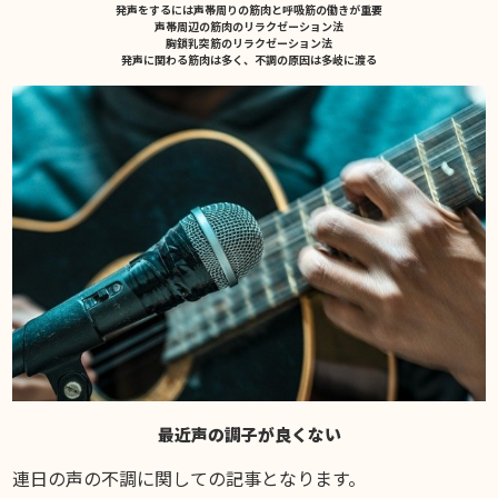
発声をするには声帯周りの筋肉と呼吸筋の働きが重要
INFORMATION
声帯周辺の筋肉のリラクゼーション法
胸鎖乳突筋のリラクゼーション法
お知らせ
発声に関わる筋肉は多く、不調の原因は多岐に渡る
DIARY
スギブログ
最近声の調子が良くない
連日の声の不調に関しての記事となります。