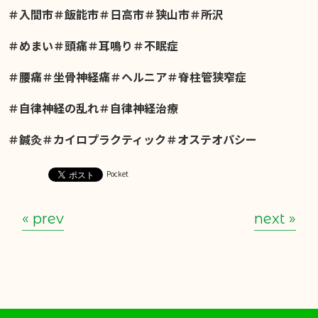
＃入間市＃飯能市＃日高市＃狭山市＃所沢
＃めまい＃頭痛＃耳鳴り＃不眠症
＃腰痛＃坐骨神経痛＃ヘルニア＃脊柱管狭窄症
＃自律神経の乱れ＃自律神経治療
＃鍼灸＃カイロプラクティック＃オステオパシー
Pocket
« prev
next »