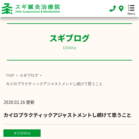
Menu
スギブログ
DIARY
HOME
ホーム
FEATURE
TOP
>
スギブログ
>
当院の特徴
カイロプラクティックアジャストメントし続けて思うこと
MENU
施術メニュー
2020.01.16 更新
SHOP INFO
カイロプラクティックアジャストメントし続けて思うこと
店舗案内
INFORMATION
# DIARY
お知らせ