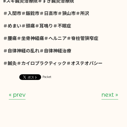
#スギ鍼灸治療院＃すぎ鍼灸治療院
＃入間市＃飯能市＃日高市＃狭山市＃所沢
＃めまい＃頭痛＃耳鳴り＃不眠症
＃腰痛＃坐骨神経痛＃ヘルニア＃脊柱管狭窄症
＃自律神経の乱れ＃自律神経治療
＃鍼灸＃カイロプラクティック＃オステオパシー
Pocket
« prev
next »