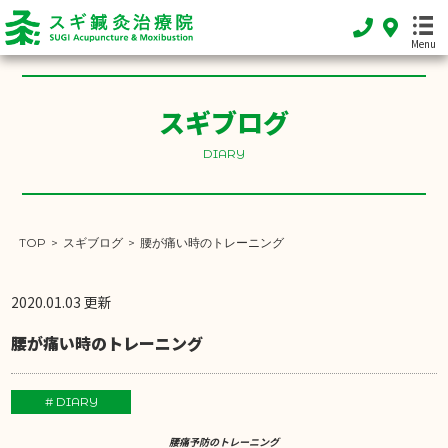
Menu
スギブログ
DIARY
HOME
ホーム
FEATURE
TOP
>
スギブログ
>
腰が痛い時のトレーニング
当院の特徴
2020.01.03 更新
MENU
施術メニュー
腰が痛い時のトレーニング
SHOP INFO
店舗案内
# DIARY
INFORMATION
腰痛予防のトレーニング