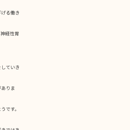
下げる働き
（神経性胃
をしていき
がありま
ようです。
好きではあ