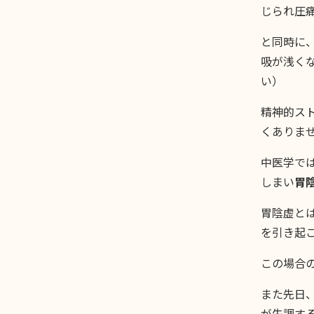
じられ圧
と同時に
吸が浅く
い）
精神的ス
くありま
中医学で
しまい
胃
胃陰虚と
を引き起
この場合
また先日
が失調す