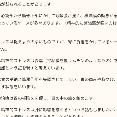
痛が診られることがあります。
、心窩部から肋骨下部にかけても緊張が強く、横隔膜の動きが
なっているケースが多々あります。（精神的に緊張感が強い方
トレスは捉えようのないものですが、胃に負担をかけているケ
せん。
は精神的ストレスは胃陰（胃粘膜を覆うムチンのようなもの）
陰虚
という証を現すと考えています。
は胃の受納と降濁作用を失調させてしまい、胃の痛みや胸やけ
こす状態をいいます。
の治療は胃の補陰をを促し、胃の中の熱を鎮めます。
、精神的ストレスは肝に影響を与えるというお話もしましたが
ることで脾胃にも影響を与えることがあります。