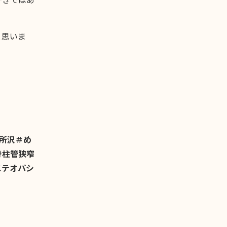
と思いま
所沢＃め
脊柱管狭窄
ステオパシ