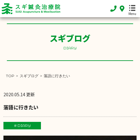
Menu
スギブログ
HOME
DIARY
ホーム
FEATURE
当院の特徴
TOP
>
スギブログ
>
落語に行きたい
MENU
施術メニュー
2020.05.14 更新
SHOP INFO
落語に行きたい
店舗案内
INFORMATION
# DIARY
お知らせ