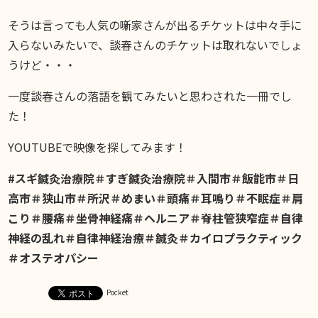
そうは言っても人気の噺家さんが出るチケットは中々手に
入らないみたいで、談春さんのチケットは取れないでしょ
うけど・・・
一度談春さんの落語を観てみたいと思わされた一冊でし
た！
YOUTUBEで映像を探してみます！
#スギ鍼灸治療院＃すぎ鍼灸治療院＃入間市＃飯能市＃日
高市＃狭山市＃所沢＃めまい＃頭痛＃耳鳴り＃不眠症＃肩
こり＃腰痛＃坐骨神経痛＃ヘルニア＃脊柱管狭窄症＃自律
神経の乱れ＃自律神経治療＃鍼灸＃カイロプラクティック
＃オステオパシー
Pocket