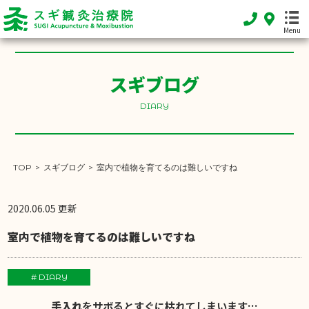
Menu
スギブログ
HOME
DIARY
ホーム
FEATURE
当院の特徴
TOP
>
スギブログ
>
室内で植物を育てるのは難しいですね
MENU
施術メニュー
2020.06.05 更新
SHOP INFO
室内で植物を育てるのは難しいですね
店舗案内
INFORMATION
# DIARY
お知らせ
手入れ
をサボるとすぐに枯れてしまいます…