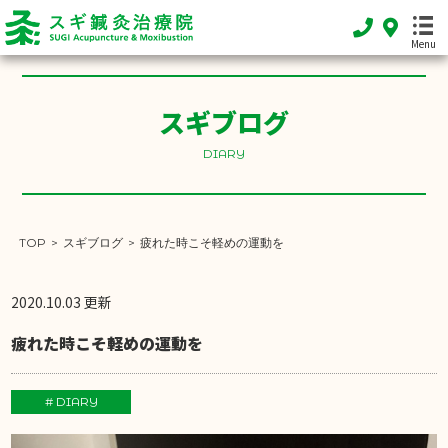
Menu
スギブログ
HOME
DIARY
ホーム
FEATURE
当院の特徴
TOP
>
スギブログ
>
疲れた時こそ軽めの運動を
MENU
施術メニュー
2020.10.03 更新
SHOP INFO
疲れた時こそ軽めの運動を
店舗案内
INFORMATION
# DIARY
お知らせ