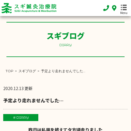
Menu
スギブログ
HOME
DIARY
ホーム
FEATURE
当院の特徴
TOP
>
スギブログ
>
予定より走れませんでした…
MENU
施術メニュー
2020.12.13 更新
SHOP INFO
予定より走れませんでした…
店舗案内
INFORMATION
# DIARY
お知らせ
昨日は私用を終えて夕方頃走りました