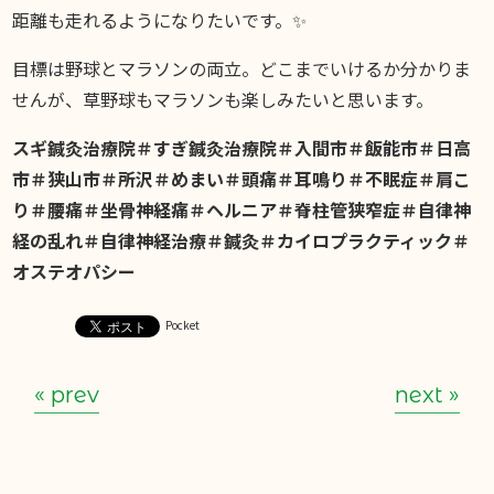
距離も走れるようになりたいです。✨
目標は野球とマラソンの両立。どこまでいけるか分かりま
せんが、草野球もマラソンも楽しみたいと思います。
スギ鍼灸治療院＃すぎ鍼灸治療院＃入間市＃飯能市＃日高
市＃狭山市＃所沢＃めまい＃頭痛＃耳鳴り＃不眠症＃肩こ
り＃腰痛＃坐骨神経痛＃ヘルニア＃脊柱管狭窄症＃自律神
経の乱れ＃自律神経治療＃鍼灸＃カイロプラクティック＃
オステオパシー
Pocket
« prev
next »