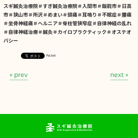
スギ鍼灸治療院＃すぎ鍼灸治療院＃入間市＃飯能市＃日高
市＃狭山市＃所沢＃めまい＃頭痛＃耳鳴り＃不眠症＃腰痛
＃坐骨神経痛＃ヘルニア＃脊柱管狭窄症＃自律神経の乱れ
＃自律神経治療＃鍼灸＃カイロプラクティック＃オステオ
パシー
Pocket
« prev
next »