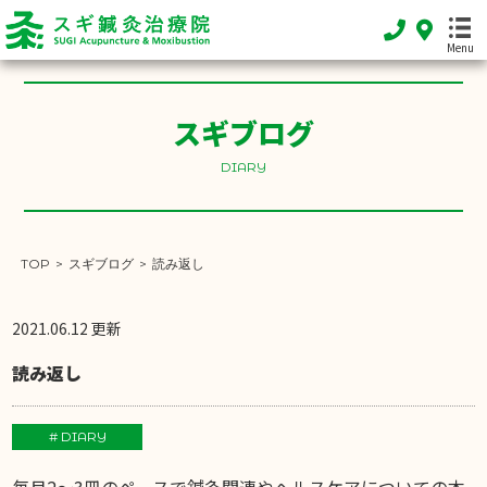
Menu
スギブログ
HOME
ホーム
DIARY
FEATURE
当院の特徴
TOP
>
スギブログ
>
読み返し
MENU
施術メニュー
2021.06.12 更新
SHOP INFO
読み返し
店舗案内
INFORMATION
# DIARY
お知らせ
毎月2〜3冊のペースで鍼灸関連やヘルスケアについての本