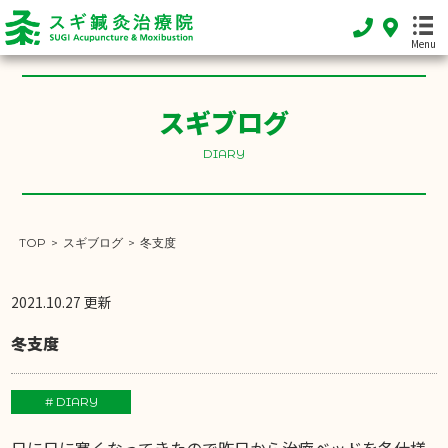
Menu
スギブログ
HOME
ホーム
DIARY
FEATURE
当院の特徴
TOP
>
スギブログ
>
冬支度
MENU
施術メニュー
2021.10.27 更新
SHOP INFO
冬支度
店舗案内
INFORMATION
# DIARY
お知らせ
日に日に寒くなってきたので昨日から治療ベッドを冬仕様