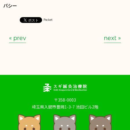
パシー
Pocket
« prev
next »
〒358-0003
埼玉県入間市豊岡1-3-7 池田ビル2階