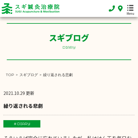
Menu
スギブログ
HOME
DIARY
ホーム
FEATURE
当院の特徴
TOP
>
スギブログ
>
繰り返される悲劇
MENU
施術メニュー
2021.10.29 更新
SHOP INFO
繰り返される悲劇
店舗案内
INFORMATION
# DIARY
お知らせ
そういえば完全に忘れていましたが、私はけん玉を毎日お