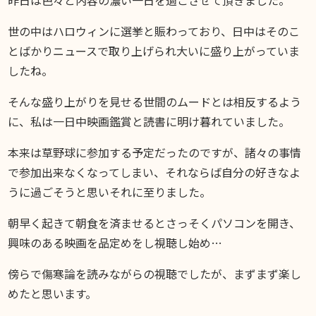
DIARY
スギブログ
世の中はハロウィンに選挙と賑わっており、日中はそのこ
とばかりニュースで取り上げられ大いに盛り上がっていま
したね。
そんな盛り上がりを見せる世間のムードとは相反するよう
に、私は一日中映画鑑賞と読書に明け暮れていました。
本来は草野球に参加する予定だったのですが、諸々の事情
で参加出来なくなってしまい、それならば自分の好きなよ
うに過ごそうと思いそれに至りました。
朝早く起きて朝食を済ませるとさっそくパソコンを開き、
興味のある映画を品定めをし視聴し始め…
傍らで傷寒論を読みながらの視聴でしたが、まずまず楽し
めたと思います。