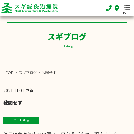
Menu
スギブログ
HOME
DIARY
ホーム
FEATURE
当院の特徴
TOP
>
スギブログ
>
我関せず
MENU
施術メニュー
2021.11.01 更新
SHOP INFO
我関せず
店舗案内
INFORMATION
# DIARY
お知らせ
昨日は色々と内容の濃い一日を過ごさせて頂きました。