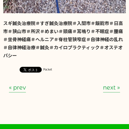
スギ鍼灸治療院＃すぎ鍼灸治療院＃入間市＃飯能市＃日高
市＃狭山市＃所沢＃めまい＃頭痛＃耳鳴り＃不眠症＃腰痛
＃坐骨神経痛＃ヘルニア＃脊柱管狭窄症＃自律神経の乱れ
＃自律神経治療＃鍼灸＃カイロプラクティック＃オステオ
パシー
Pocket
« prev
next »