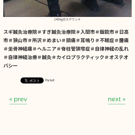
140㎏のスクワット
スギ鍼灸治療院＃すぎ鍼灸治療院＃入間市＃飯能市＃日高
市＃狭山市＃所沢＃めまい＃頭痛＃耳鳴り＃不眠症＃腰痛
＃坐骨神経痛＃ヘルニア＃脊柱管狭窄症＃自律神経の乱れ
＃自律神経治療＃鍼灸＃カイロプラクティック＃オステオ
パシー
Pocket
« prev
next »