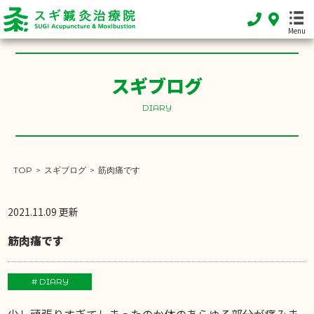
Menu
スギブログ
HOME
ホーム
DIARY
FEATURE
当院の特徴
TOP
>
スギブログ
>
筋肉痛です
MENU
施術メニュー
2021.11.09 更新
SHOP INFO
筋肉痛です
店舗案内
INFORMATION
# DIARY
お知らせ
少し頑張りすぎてしまったのか体のあらゆる部分が痛みま