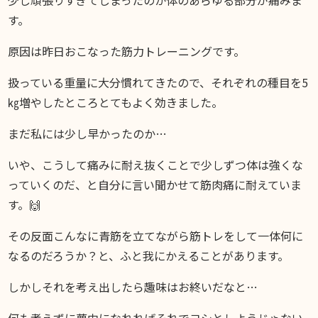
DIARY
す。
スギブログ
原因は昨日おこなった筋力トレーニングです。
扱っている重量に大分慣れてきたので、それぞれの種目を5
㎏増やしたところとてもよく効きました。
まだ私には少し早かったのか…
いや、こうして痛みに耐え抜くことで少しずつ体は強くな
っていくのだ、と自分に言い聞かせて筋肉痛に耐えていま
す。🙌
その反面こんなに青筋を立てながら筋トレをして一体何に
なるのだろうか？と、ふと我にかえることがあります。
しかしそれを考え出したら趣味はお終いだなと…
何も考えずに夢中になれればそれでヨシとしようじゃない