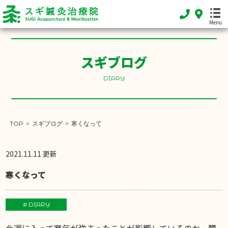
Menu
スギブログ
HOME
DIARY
ホーム
FEATURE
当院の特徴
TOP
>
スギブログ
>
寒くなって
MENU
施術メニュー
2021.11.11 更新
SHOP INFO
寒くなって
店舗案内
INFORMATION
# DIARY
お知らせ
今週に入って寒気が強まったことが影響しているのか、腰