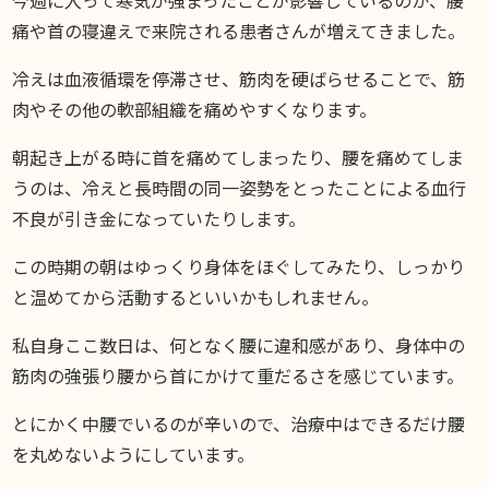
DIARY
痛や首の寝違えで来院される患者さんが増えてきました。
スギブログ
冷えは血液循環を停滞させ、筋肉を硬ばらせることで、筋
肉やその他の軟部組織を痛めやすくなります。
朝起き上がる時に首を痛めてしまったり、腰を痛めてしま
うのは、冷えと長時間の同一姿勢をとったことによる血行
不良が引き金になっていたりします。
この時期の朝はゆっくり身体をほぐしてみたり、しっかり
と温めてから活動するといいかもしれません。
私自身ここ数日は、何となく腰に違和感があり、身体中の
筋肉の強張り腰から首にかけて重だるさを感じています。
とにかく中腰でいるのが辛いので、治療中はできるだけ腰
を丸めないようにしています。