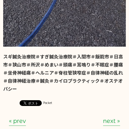
スギ鍼灸治療院＃すぎ鍼灸治療院＃入間市＃飯能市＃日高
市＃狭山市＃所沢＃めまい＃頭痛＃耳鳴り＃不眠症＃腰痛
＃坐骨神経痛＃ヘルニア＃脊柱管狭窄症＃自律神経の乱れ
＃自律神経治療＃鍼灸＃カイロプラクティック＃オステオ
パシー
Pocket
« prev
next »