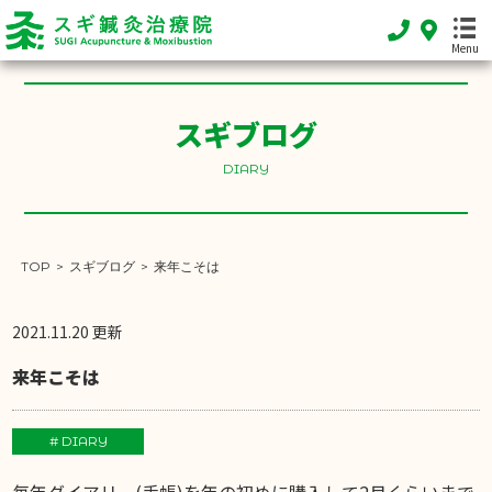
Menu
スギブログ
HOME
DIARY
ホーム
FEATURE
当院の特徴
TOP
>
スギブログ
>
来年こそは
MENU
施術メニュー
2021.11.20 更新
SHOP INFO
来年こそは
店舗案内
INFORMATION
# DIARY
お知らせ
毎年ダイアリー(手帳)を年の初めに購入して2月くらいまで