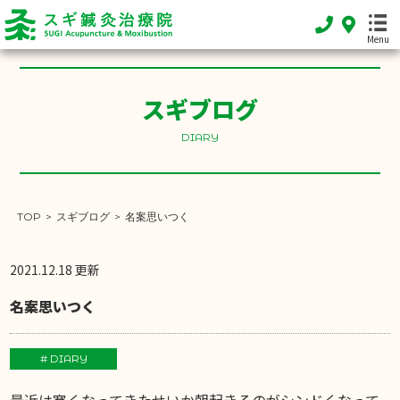
Menu
スギブログ
HOME
ホーム
DIARY
FEATURE
当院の特徴
TOP
>
スギブログ
>
名案思いつく
MENU
施術メニュー
2021.12.18 更新
SHOP INFO
名案思いつく
店舗案内
INFORMATION
# DIARY
お知らせ
最近は寒くなってきたせいか朝起きるのがシンドくなって
DIARY