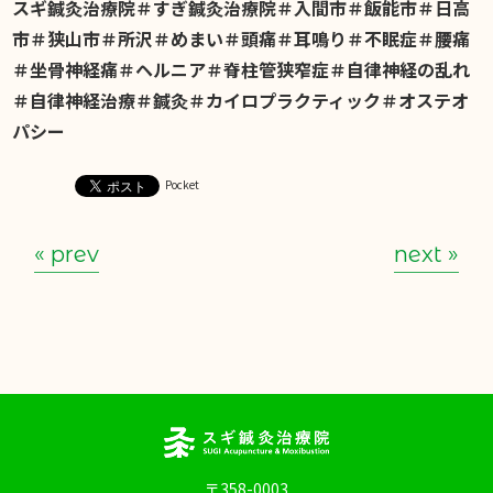
スギ鍼灸治療院＃すぎ鍼灸治療院＃入間市＃飯能市＃日高
市＃狭山市＃所沢＃めまい＃頭痛＃耳鳴り＃不眠症＃腰痛
＃坐骨神経痛＃ヘルニア＃脊柱管狭窄症＃自律神経の乱れ
＃自律神経治療＃鍼灸＃カイロプラクティック＃オステオ
パシー
Pocket
« prev
next »
〒358-0003