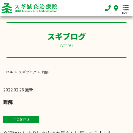
Menu
スギブログ
HOME
ホーム
DIARY
FEATURE
当院の特徴
TOP
>
スギブログ
>
難解
MENU
施術メニュー
2022.02.26 更新
SHOP INFO
難解
店舗案内
INFORMATION
# DIARY
お知らせ
今週は久しぶりに丸広の本屋さんに行ってきました⭐️