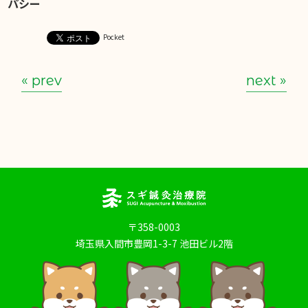
パシー
Pocket
« prev
next »
〒358-0003
埼玉県入間市豊岡1-3-7 池田ビル2階