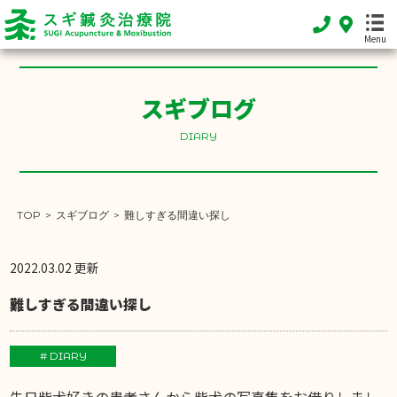
Menu
スギブログ
DIARY
HOME
ホーム
FEATURE
TOP
>
スギブログ
>
難しすぎる間違い探し
当院の特徴
MENU
2022.03.02 更新
施術メニュー
難しすぎる間違い探し
SHOP INFO
店舗案内
# DIARY
INFORMATION
先日柴犬好きの患者さんから柴犬の写真集をお借りしまし