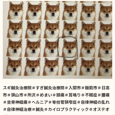
スギ鍼灸治療院＃すぎ鍼灸治療院＃入間市＃飯能市＃日高
市＃狭山市＃所沢＃めまい＃頭痛＃耳鳴り＃不眠症＃腰痛
＃坐骨神経痛＃ヘルニア＃脊柱管狭窄症＃自律神経の乱れ
＃自律神経治療＃鍼灸＃カイロプラクティック＃オステオ