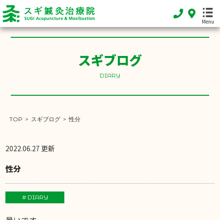
Menu
スギブログ
HOME
DIARY
ホーム
FEATURE
当院の特徴
TOP
>
スギブログ
>
性分
MENU
施術メニュー
2022.06.27 更新
SHOP INFO
性分
店舗案内
INFORMATION
# DIARY
お知らせ
暑いです。