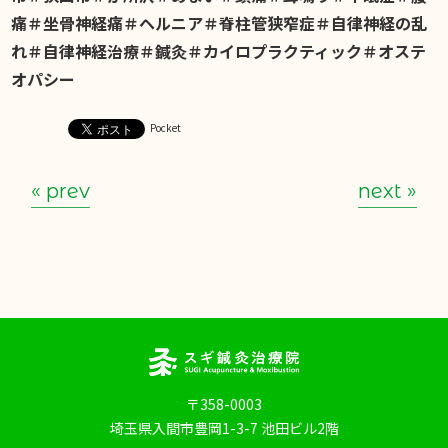
痛＃坐骨神経痛＃ヘルニア＃脊柱管狭窄症＃自律神経の乱
れ＃自律神経治療＃鍼灸＃カイロプラクティック＃オステ
オパシー
Pocket
« prev
next »
〒358-0003
埼玉県入間市豊岡1-3-7 池田ビル2階