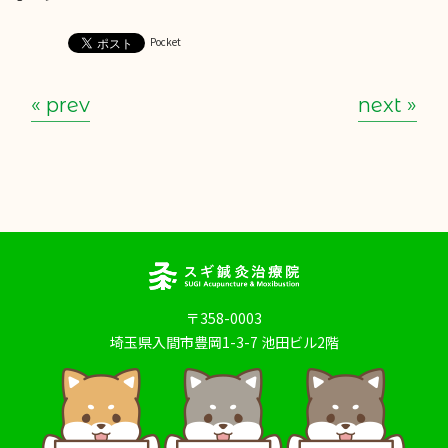
Pocket
« prev
next »
〒358-0003
埼玉県入間市豊岡1-3-7 池田ビル2階