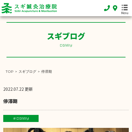
Menu
スギブログ
HOME
ホーム
DIARY
FEATURE
当院の特徴
TOP
>
スギブログ
>
停滞期
MENU
施術メニュー
2022.07.22 更新
SHOP INFO
停滞期
店舗案内
INFORMATION
# DIARY
お知らせ