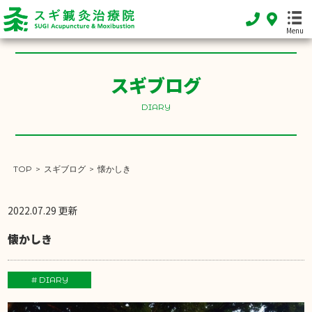
Menu
スギブログ
HOME
DIARY
ホーム
FEATURE
当院の特徴
TOP
>
スギブログ
>
懐かしき
MENU
施術メニュー
2022.07.29 更新
SHOP INFO
懐かしき
店舗案内
INFORMATION
# DIARY
お知らせ