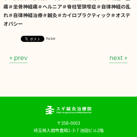
痛＃坐骨神経痛＃ヘルニア＃脊柱管狭窄症＃自律神経の乱
れ＃自律神経治療＃鍼灸＃カイロプラクティック＃オステ
オパシー
Pocket
« prev
next »
〒358-0003
埼玉県入間市豊岡1-3-7 池田ビル2階