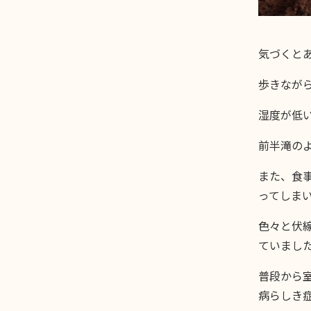
気づくと
歩きなが
湿度が低
前半滝の
また、食
ってしま
色々と伏
ていまし
普段から
病らしき症