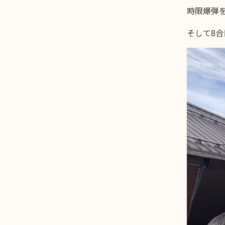
時限爆弾
そして8