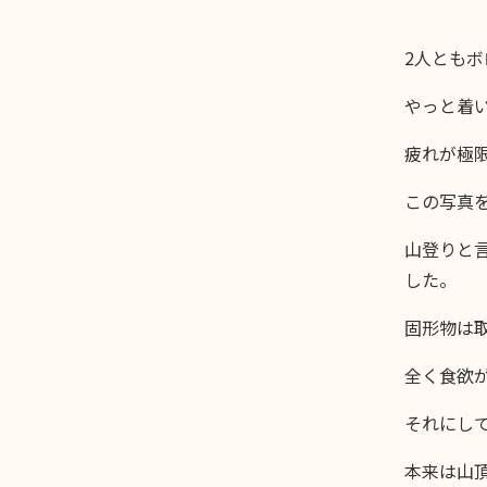
2人とも
やっと着い
疲れが極
この写真
山登りと
した。
固形物は
全く食欲が
それにし
本来は山