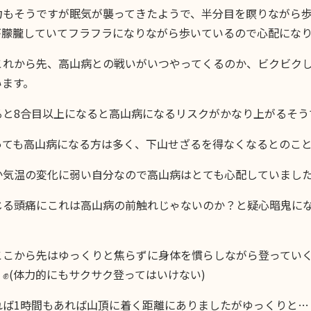
力もそうですが眠気が襲ってきたようで、半分目を瞑りながら
が朦朧していてフラフラになりながら歩いているので心配になり
これから先、高山病との戦いがいつやってくるのか、ビクビク
います。
ると8合目以上になると高山病になるリスクがかなり上がるそう
っても高山病になる方は多く、下山せざるを得なくなるとのこ
か気温の変化に弱い自分なので高山病はとても心配していまし
じる頭痛にこれは高山病の前触れじゃないのか？と疑心暗鬼に
ここから先はゆっくりと焦らずに身体を慣らしながら登ってい
✊(体力的にもサクサク登ってはいけない)
れば1時間もあれば山頂に着く距離にありましたがゆっくりと…