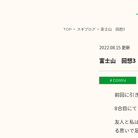
TOP
>
スギブログ
>
富士山 回想3
2022.08.15 更新
富士山 回想3
# DIARY
前回に引
8合目に
友人と私
る思いで