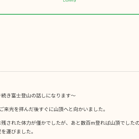
DIARY
き続き富士登山の話しになります〜
てご来光を拝んだ後すぐに山頂へと向かいました。
は残された体力が僅かでしたが、あと数百m登れば山頂でした
足を運びました。