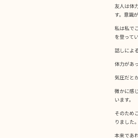
友人は体
す。意識
私は私で
を登って
話しによ
体力があ
気圧だと
微かに感
います。
そのため
りました。
本来であ