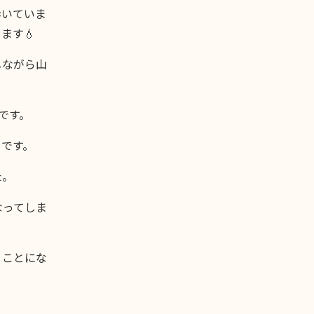
歩いていま
ます💧
しながら山
です。
とです。
た。
なってしま
くことにな