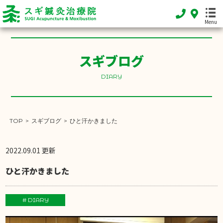
Menu
スギブログ
HOME
ホーム
DIARY
FEATURE
当院の特徴
TOP
>
スギブログ
>
ひと汗かきました
MENU
施術メニュー
2022.09.01 更新
SHOP INFO
ひと汗かきました
店舗案内
INFORMATION
# DIARY
お知らせ