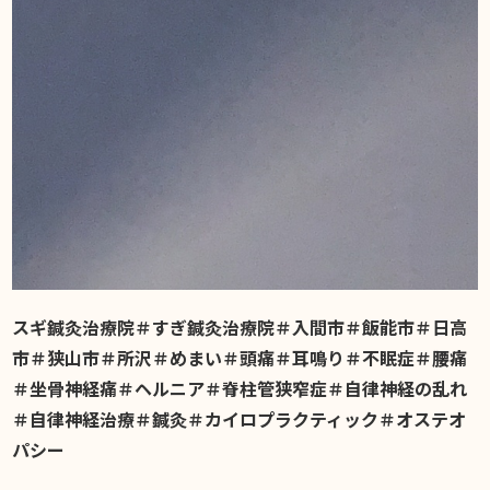
スギ鍼灸治療院＃すぎ鍼灸治療院＃入間市＃飯能市＃日高
市＃狭山市＃所沢＃めまい＃頭痛＃耳鳴り＃不眠症＃腰痛
＃坐骨神経痛＃ヘルニア＃脊柱管狭窄症＃自律神経の乱れ
＃自律神経治療＃鍼灸＃カイロプラクティック＃オステオ
パシー