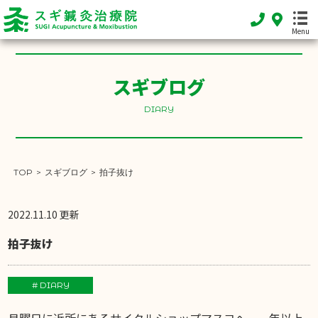
Menu
スギブログ
HOME
DIARY
ホーム
FEATURE
当院の特徴
TOP
>
スギブログ
>
拍子抜け
MENU
施術メニュー
2022.11.10 更新
SHOP INFO
拍子抜け
店舗案内
INFORMATION
# DIARY
お知らせ
月曜日に近所にあるサイクルショップマスコへ、一年以上