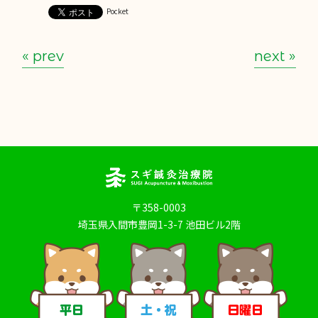
Pocket
« prev
next »
〒358-0003
埼玉県入間市豊岡1-3-7 池田ビル2階