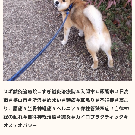
スギ鍼灸治療院＃すぎ鍼灸治療院＃入間市＃飯能市＃日高
市＃狭山市＃所沢＃めまい＃頭痛＃耳鳴り＃不眠症＃肩こ
り＃腰痛＃坐骨神経痛＃ヘルニア＃脊柱管狭窄症＃自律神
経の乱れ＃自律神経治療＃鍼灸＃カイロプラクティック＃
オステオパシー