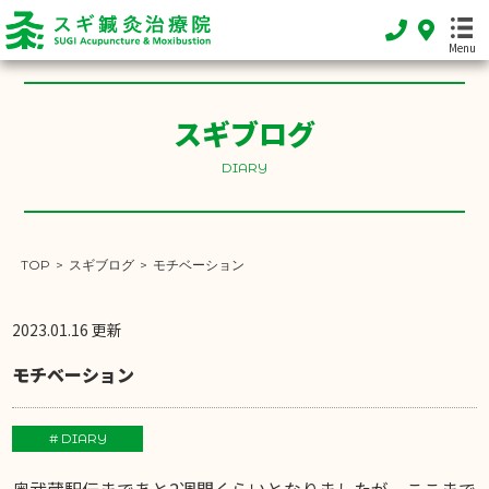
Menu
スギブログ
HOME
ホーム
DIARY
FEATURE
当院の特徴
TOP
>
スギブログ
>
モチベーション
MENU
施術メニュー
2023.01.16 更新
SHOP INFO
モチベーション
店舗案内
INFORMATION
# DIARY
お知らせ
奥武蔵駅伝まであと2週間くらいとなりましたが、ここまで
DIARY