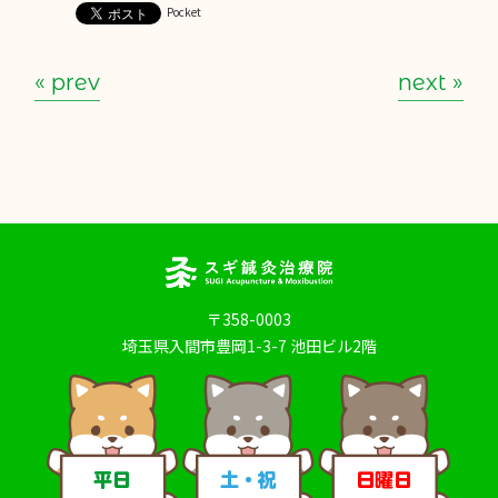
Pocket
« prev
next »
〒358-0003
埼玉県入間市豊岡1-3-7 池田ビル2階