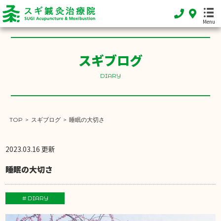
Menu
スギブログ
HOME
DIARY
ホーム
FEATURE
当院の特徴
TOP
>
スギブログ
>
睡眠の大切さ
MENU
施術メニュー
2023.03.16 更新
SHOP INFO
睡眠の大切さ
店舗案内
INFORMATION
# DIARY
お知らせ