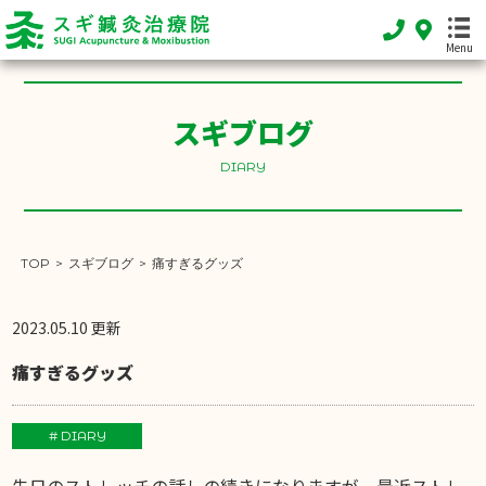
Menu
スギブログ
HOME
DIARY
ホーム
FEATURE
当院の特徴
TOP
>
スギブログ
>
痛すぎるグッズ
MENU
施術メニュー
2023.05.10 更新
SHOP INFO
痛すぎるグッズ
店舗案内
INFORMATION
# DIARY
お知らせ
先日のストレッチの話しの続きになりますが、最近ストレ