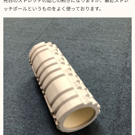
DIARY
ッチポールというものをよく使っております。
スギブログ