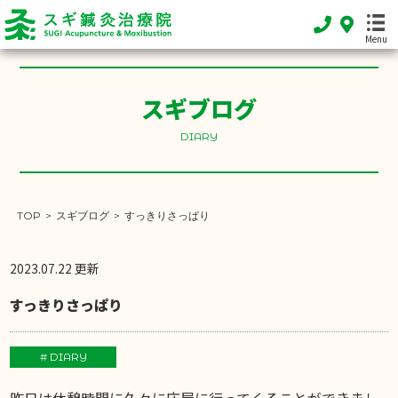
Menu
スギブログ
HOME
DIARY
ホーム
FEATURE
当院の特徴
TOP
>
スギブログ
>
すっきりさっぱり
MENU
施術メニュー
2023.07.22 更新
SHOP INFO
すっきりさっぱり
店舗案内
INFORMATION
# DIARY
お知らせ
昨日は休憩時間に久々に床屋に行ってくることができまし