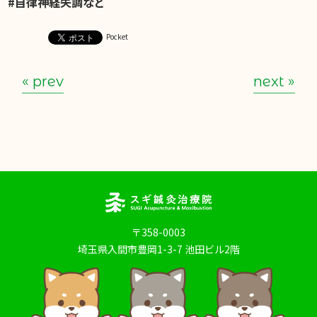
#自律神経失調など
Pocket
« prev
next »
〒358-0003
埼玉県入間市豊岡1-3-7 池田ビル2階