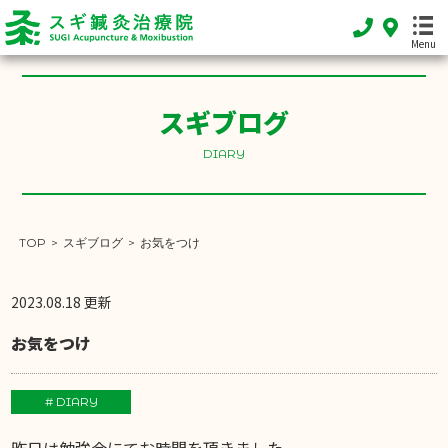
Menu
スギブログ
HOME
ホーム
DIARY
FEATURE
当院の特徴
TOP
>
スギブログ
>
お気をつけ
MENU
施術メニュー
2023.08.18 更新
SHOP INFO
お気をつけ
店舗案内
INFORMATION
# DIARY
お知らせ
昨日は勉強会にてお時間を頂きました。