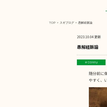
TOP
>
スギブログ
>
愚解経脈論
2023.10.04 更新
愚解経脈論
# DIARY
随分前に
やすく、