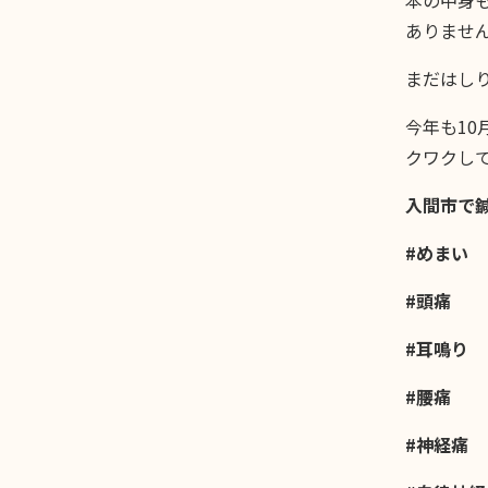
本の中身
ありませ
まだはし
今年も1
クワクして
入間市で
#めまい
#頭痛
#耳鳴り
#腰痛
#神経痛