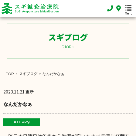
Menu
スギブログ
HOME
DIARY
ホーム
FEATURE
当院の特徴
TOP
>
スギブログ
>
なんだかなぁ
MENU
2023.11.21 更新
施術メニュー
なんだかなぁ
SHOP INFO
店舗案内
# DIARY
INFORMATION
お知らせ
一昨日の日曜日は午後から時間が空いたので長瀞に紅葉を