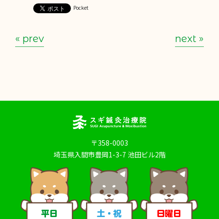
Pocket
« prev
next »
〒358-0003
埼玉県入間市豊岡1-3-7 池田ビル2階