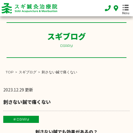
Menu
スギブログ
HOME
ホーム
DIARY
FEATURE
当院の特徴
TOP
>
スギブログ
>
刺さない鍼で痛くない
MENU
施術メニュー
2023.12.29 更新
SHOP INFO
店舗案内
刺さない鍼で痛くない
INFORMATION
お知らせ
# DIARY
DIARY
刺さない鍼でも効果があるの？