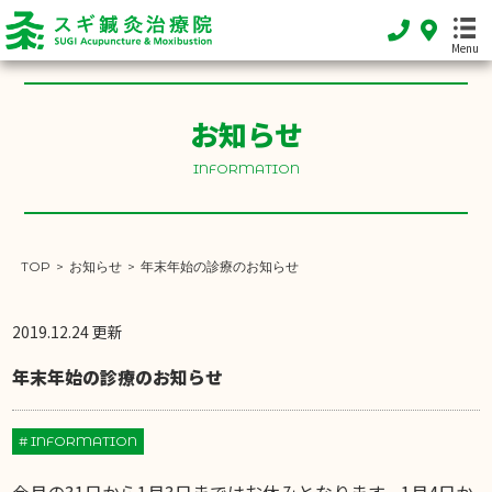
Menu
HOME
お知らせ
ホーム
INFORMATION
FEATURE
当院の特徴
MENU
TOP
>
お知らせ
>
年末年始の診療のお知らせ
施術メニュー
SHOP INFO
2019.12.24 更新
店舗案内
年末年始の診療のお知らせ
INFORMATION
お知らせ
# INFORMATION
DIARY
スギブログ
今月の31日から1月3日まではお休みとなります。1月4日か