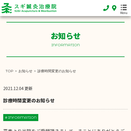
Menu
HOME
お知らせ
ホーム
INFORMATION
FEATURE
当院の特徴
MENU
TOP
>
お知らせ
>
診療時間変更のお知らせ
施術メニュー
2021.12.04 更新
SHOP INFO
店舗案内
診療時間変更のお知らせ
INFORMATION
お知らせ
# INFORMATION
DIARY
平素より当院をご愛顧頂きまして、まことにありがとうご