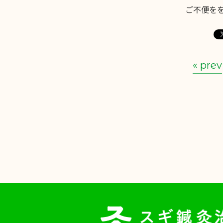
ご不便を
« prev