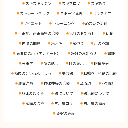
スギズキッチン
スギブログ
スギ語り
DIARY
スギブログ
ストレートネック
スポーツ障害
セルフケア
ダイエット
トレーニング
めまいの治療
不眠症、睡眠障害の治療
休診のお知らせ
便秘
内臓の問題
冷え性
勉強会
声の不調
患者様の声（アンケート）
感謝のお知らせ
書評
栄養学
気の話し
目の疲れ
眼精疲労
筋肉のけいれん、つる
美容鍼
耳鳴り、難聴の治療
腰痛治療
自律神経の治療
草野球
豆知識
身体のむくみ
鍼について
鍼治療について
頭痛の治療
首、肩コリ
首、肩の痛み
骨盤の歪み