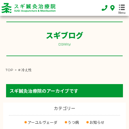
Menu
スギブログ
HOME
DIARY
ホーム
FEATURE
当院の特徴
TOP
>
# 冷え性
MENU
施術メニュー
スギ鍼灸治療院のアーカイブです
SHOP INFO
店舗案内
カテゴリー
INFORMATION
アーユルヴェーダ
うつ病
お知らせ
お知らせ