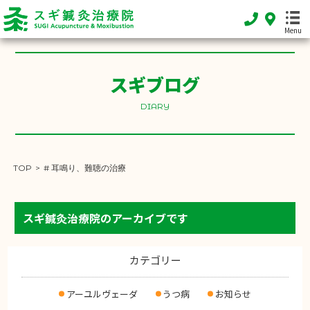
Menu
スギブログ
HOME
ホーム
DIARY
FEATURE
当院の特徴
TOP
>
# 耳鳴り、難聴の治療
MENU
施術メニュー
スギ鍼灸治療院のアーカイブです
SHOP INFO
店舗案内
カテゴリー
INFORMATION
お知らせ
アーユルヴェーダ
うつ病
お知らせ
DIARY