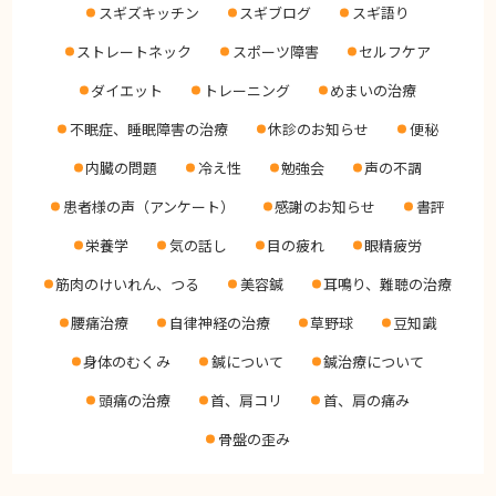
スギズキッチン
スギブログ
スギ語り
スギブログ
ストレートネック
スポーツ障害
セルフケア
ダイエット
トレーニング
めまいの治療
不眠症、睡眠障害の治療
休診のお知らせ
便秘
内臓の問題
冷え性
勉強会
声の不調
患者様の声（アンケート）
感謝のお知らせ
書評
栄養学
気の話し
目の疲れ
眼精疲労
筋肉のけいれん、つる
美容鍼
耳鳴り、難聴の治療
腰痛治療
自律神経の治療
草野球
豆知識
身体のむくみ
鍼について
鍼治療について
頭痛の治療
首、肩コリ
首、肩の痛み
骨盤の歪み