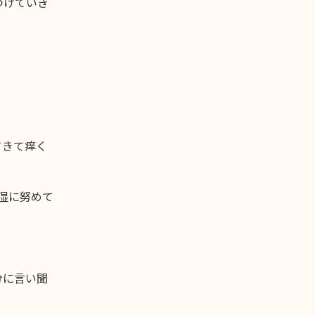
つけていき
てきて痒く
湿に努めて
。
分に言い聞