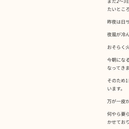
また2〜
たいとこ
昨夜は日
夜風が冷
おそらく
今朝にな
なってき
そのため
います。
万が一皮
何やら要
かせており