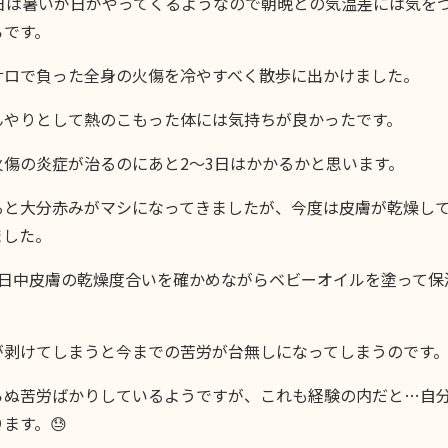
3日は暑いが日がやってくるようなので朝晩との気温差には気を
ろです。
サロで負った全身の火傷を冷やすべく散歩に出かけました。
んやりとして熱のこもった体には気持ちが良かったです。
火傷の炎症が治るのにあと2〜3日はかかるかと思います。
ると大分赤みがマシになってきましたが、今度は皮膚が乾燥し
ました。
1日中皮膚の乾燥度合いを確かめながらベビーオイルを塗って保
が剥けてしまうと今までの苦労が台無しになってしまうのです
らぬ苦労ばかりしているようですが、これも経験の内だと…自
ます。😓