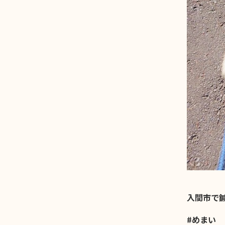
入間市で
#めまい