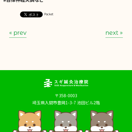
Pocket
« prev
next »
〒358-0003
埼玉県入間市豊岡1-3-7 池田ビル2階