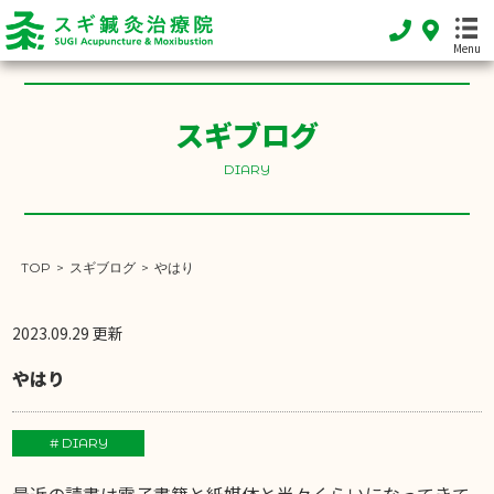
Menu
スギブログ
HOME
ホーム
DIARY
FEATURE
当院の特徴
TOP
>
スギブログ
>
やはり
MENU
施術メニュー
2023.09.29 更新
SHOP INFO
やはり
店舗案内
INFORMATION
# DIARY
お知らせ
最近の読書は電子書籍と紙媒体と半々くらいになってきて