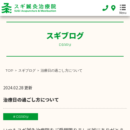
Menu
スギブログ
HOME
ホーム
DIARY
FEATURE
当院の特徴
TOP
>
スギブログ
>
治療日の過ごし方について
MENU
施術メニュー
2024.02.28 更新
SHOP INFO
治療日の過ごし方について
店舗案内
INFORMATION
# DIARY
お知らせ
いつもスギ鍼灸治療院をご愛顧賜りまして誠にありがとう
DIARY