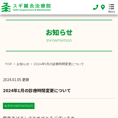
Menu
HOME
お知らせ
ホーム
INFORMATION
FEATURE
当院の特徴
MENU
TOP
>
お知らせ
>
2024年1月の診療時間変更について
施術メニュー
SHOP INFO
2024.01.05 更新
店舗案内
2024年1月の診療時間変更について
INFORMATION
お知らせ
# INFORMATION
DIARY
新年あけましておめでとうございます。