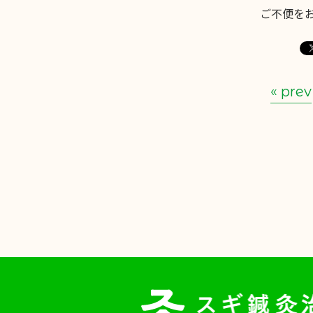
ご不便を
« prev